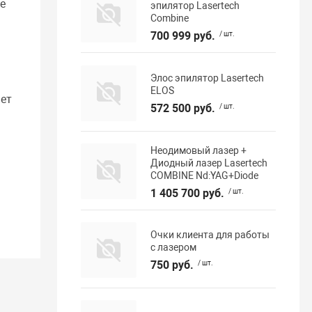
е
эпилятор Lasertech
Сombine
.
700 999 руб.
/ шт.
Элос эпилятор Lasertech
ELOS
ет
572 500 руб.
/ шт.
Неодимовый лазер +
Диодный лазер Lasertech
COMBINE Nd:YAG+Diode
1 405 700 руб.
/ шт.
Очки клиента для работы
с лазером
750 руб.
/ шт.