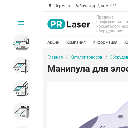
Пермь, ул. Рабочая, д. 7, пом. 9/4
Продажа
профессиональн
Каталог
косметологичес
оборудования
Акции
Компания
Информация
К
Для удаления пигмента
Главная
Каталог товаров
Оборудов
Манипула для эло
Для эпиляции
Для пилинга
Для омоложения кожи