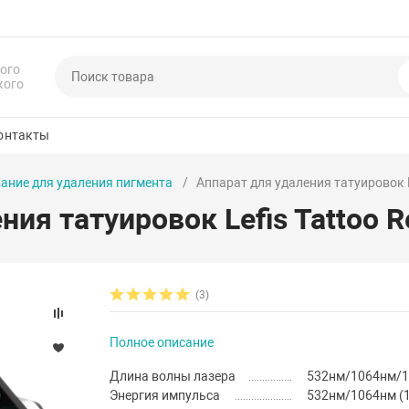
ого
кого
онтакты
ание для удаления пигмента
Аппарат для удаления татуировок L
ния татуировок Lefis Tattoo 
(3)
Полное описание
Длина волны лазера
532нм/1064нм/1
Энергия импульса
532нм/1064нм 