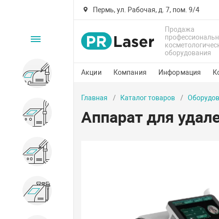
Пермь, ул. Рабочая, д. 7, пом. 9/4
Продажа
профессиональн
Каталог
косметологичес
оборудования
Акции
Компания
Информация
К
Для удаления пигмента
Главная
Каталог товаров
Оборудов
Аппарат для удале
Для эпиляции
Для пилинга
Для омоложения кожи