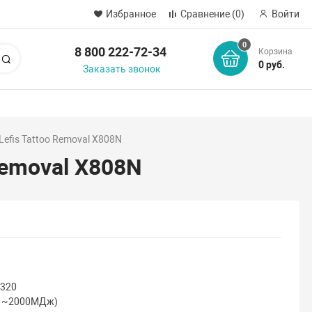
Избранное
Сравнение
(0)
Войти
0
8 800 222-72-34
Корзина
Поиск
0 руб.
Заказать звонок
efis Tattoo Removal X808N
Removal X808N
320
(1~2000МДж)