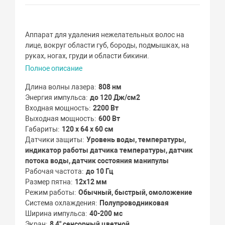
Аппарат для удаления нежелательных волос на
лице, вокруг области губ, бороды, подмышках, на
руках, ногах, груди и области бикини.⁠
Полное описание
Длина волны лазера
808 нм
Энергия импульса
до 120 Дж/см2
Входная мощность
2200 Вт
Выходная мощность
600 Вт
Габариты
120 х 64 х 60 см
Датчики защиты
Уровень воды, температуры,
индикатор работы датчика температуры, датчик
потока воды, датчик состояния манипулы
Рабочая частота
до 10 Гц
Размер пятна
12х12 мм
Режим работы
Обычный, быстрый, омоложение
Система охлаждения
Полупроводниковая
Ширина импульса
40-200 мс
Экран
8,4" сенсорный цветной